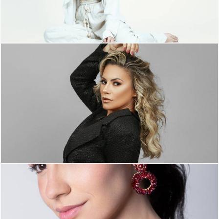
2371
0
1811
0